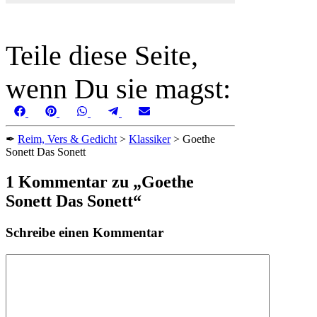
Teile diese Seite,
wenn Du sie magst:
Share
Share
Share
Share
Share
Facebook
Pinterest
WhatsApp
Telegram
Email
on
on
on
on
on
✒
Reim, Vers & Gedicht
>
Klassiker
>
Goethe
Sonett Das Sonett
1 Kommentar zu „Goethe
Sonett Das Sonett“
Schreibe einen Kommentar
Kommentar