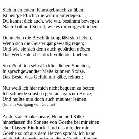
Sich in erneutem Kunstgebrauch zu üben,
Ist heil’ge Pflicht, die wir dir auferlegen:
Du kannst dich auch, wie wir, bestimmt bewegen
Nach Tritt und Schritt, wie es dir vorgeschrieben.
Denn eben die Beschränkung läßt sich lieben,
Wenn sich die Geister gar gewaltig regen;
Und wie sie sich denn auch gebärden mögen,
Das Werk zuletzt ist doch vollendet blieben.
So möcht‘ ich selbst in künstlichen Sonetten,
In sprachgewandter Maße kühnem Stolze,
Das Beste, was Gefühl mir gäbe, reimen;
Nur weiß ich hier mich nicht bequem zu betten:
Ich schneide sonst so gern aus ganzem Holze,
Und müßte nun doch auch mitunter leimen.
(Johann Wolfgang von Goethe)
Anders als Shakespeare, Heine und Rilke
hinterlassen die Sonette von Goethe bei mir einen
eher blassen Eindruck. Und das mir, der mir
Goethe so oft aus dem Herzen spricht. Ich kann
mich dabei durchaus irren, denn Goethes Sonette