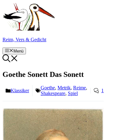
Zum
Inhalt
springen
Reim, Vers & Gedicht
Menü
Goethe Sonett Das Sonett
Goethe
,
Metrik
,
Reime
,
Klassiker
1
Shakespeare
,
Spiel