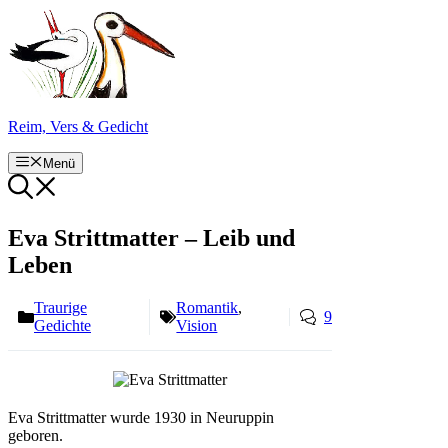
Zum
Inhalt
springen
Reim, Vers & Gedicht
Menü
Eva Strittmatter – Leib und
Leben
Traurige
Romantik
,
9
Gedichte
Vision
Eva Strittmatter wurde 1930 in Neuruppin
geboren.