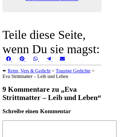
Teile diese Seite,
wenn Du sie magst:
Share
Share
Share
Share
Share
Facebook
Pinterest
WhatsApp
Telegram
Email
on
on
on
on
on
✒
Reim, Vers & Gedicht
>
Traurige Gedichte
>
Eva Strittmatter – Leib und Leben
9 Kommentare zu „Eva
Strittmatter – Leib und Leben“
Schreibe einen Kommentar
Kommentar