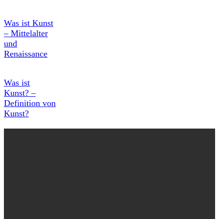
Was ist Kunst
– Mittelalter
und
Renaissance
Was ist
Kunst? –
Definition von
Kunst?