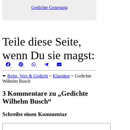
Gedichte Genesung
Teile diese Seite,
wenn Du sie magst:
Share
Share
Share
Share
Share
Facebook
Pinterest
WhatsApp
Telegram
Email
on
on
on
on
on
✒
Reim, Vers & Gedicht
>
Klassiker
>
Gedichte
Wilhelm Busch
3 Kommentare zu „Gedichte
Wilhelm Busch“
Schreibe einen Kommentar
Kommentar