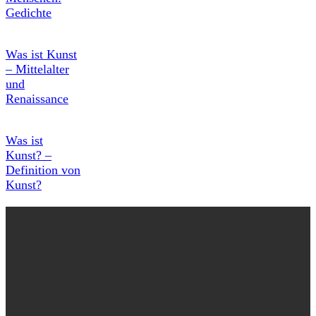
Gedichte
Was ist Kunst
– Mittelalter
und
Renaissance
Was ist
Kunst? –
Definition von
Kunst?