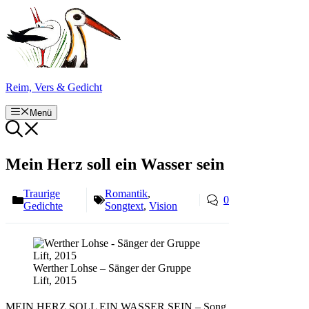
Zum
Inhalt
springen
Reim, Vers & Gedicht
Menü
Mein Herz soll ein Wasser sein
Traurige
Romantik
,
0
Gedichte
Songtext
,
Vision
Werther Lohse – Sänger der Gruppe
Lift, 2015
MEIN HERZ SOLL EIN WASSER SEIN – Song