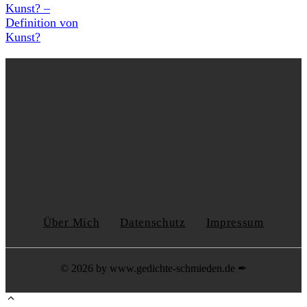
Kunst? –
Definition von
Kunst?
Über Mich
Datenschutz
Impressum
© 2026 by www.gedichte-schmieden.de ✒