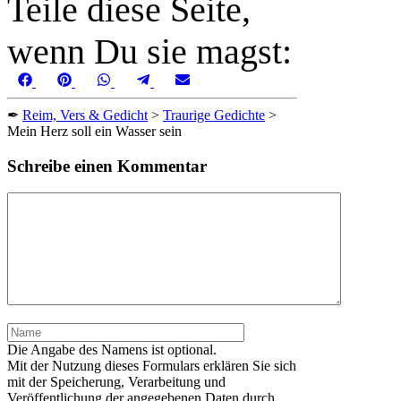
Teile diese Seite,
wenn Du sie magst:
Share
Share
Share
Share
Share
Facebook
Pinterest
WhatsApp
Telegram
Email
on
on
on
on
on
✒
Reim, Vers & Gedicht
>
Traurige Gedichte
>
Mein Herz soll ein Wasser sein
Schreibe einen Kommentar
Kommentar
Name
Die Angabe des Namens ist optional.
Mit der Nutzung dieses Formulars erklären Sie sich
mit der Speicherung, Verarbeitung und
Veröffentlichung der angegebenen Daten durch