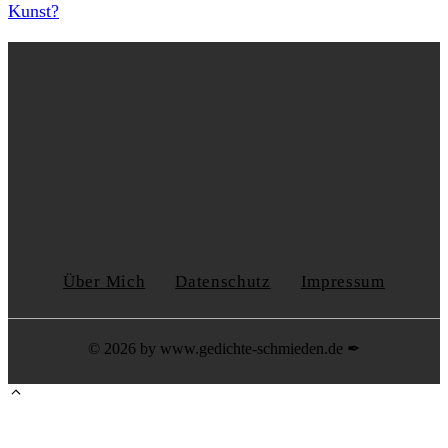
Kunst?
Über Mich
Datenschutz
Impressum
© 2026 by www.gedichte-schmieden.de ✒