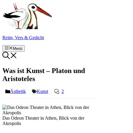
Zum
Inhalt
springen
Reim, Vers & Gedicht
Menü
Was ist Kunst – Platon und
Aristoteles
Ästhetik
Kunst
2
Das Odeon Theater in Athen, Blick von der
Akropolis