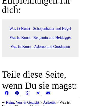
Empfehlungen für
dich:
Was ist Kunst - Schopenhauer und Hegel
Was ist Kunst - Benjamin und Heidegger
Was ist Kunst - Adorno und Goodmann
Teile diese Seite,
wenn Du sie magst:
Share
Share
Share
Share
Share
Facebook
Pinterest
WhatsApp
Telegram
Email
on
on
on
on
on
✒
Reim, Vers & Gedicht
>
Ästhetik
>
Was ist