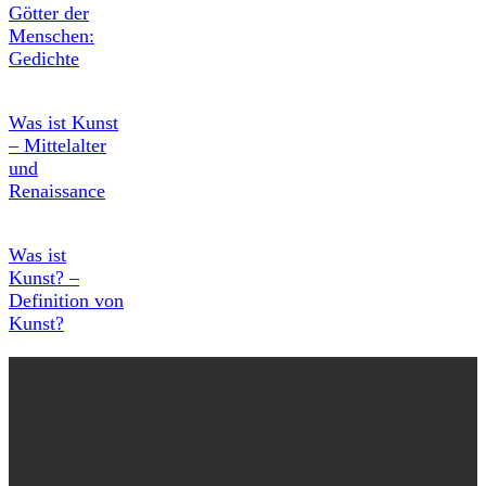
Götter der
Menschen:
Gedichte
Was ist Kunst
– Mittelalter
und
Renaissance
Was ist
Kunst? –
Definition von
Kunst?