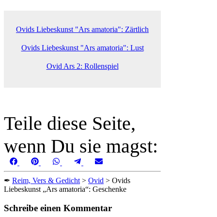
Ovids Liebeskunst "Ars amatoria": Zärtlich
Ovids Liebeskunst "Ars amatoria": Lust
Ovid Ars 2: Rollenspiel
Teile diese Seite,
wenn Du sie magst:
Share
Share
Share
Share
Share
Facebook
Pinterest
WhatsApp
Telegram
Email
on
on
on
on
on
✒
Reim, Vers & Gedicht
>
Ovid
>
Ovids
Liebeskunst „Ars amatoria“: Geschenke
Schreibe einen Kommentar