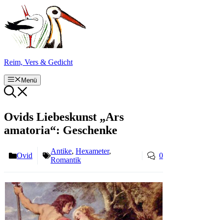
Zum
Inhalt
springen
Reim, Vers & Gedicht
Menü
Ovids Liebeskunst „Ars
amatoria“: Geschenke
Antike
,
Hexameter
,
Ovid
0
Romantik