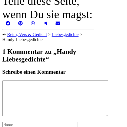
Teile diese Seite,
wenn Du sie magst:
Share
Share
Share
Share
Share
Facebook
Pinterest
WhatsApp
Telegram
Email
on
on
on
on
on
✒
Reim, Vers & Gedicht
>
Liebesgedichte
>
Handy Liebesgedichte
1 Kommentar zu „Handy
Liebesgedichte“
Schreibe einen Kommentar
Kommentar
Name