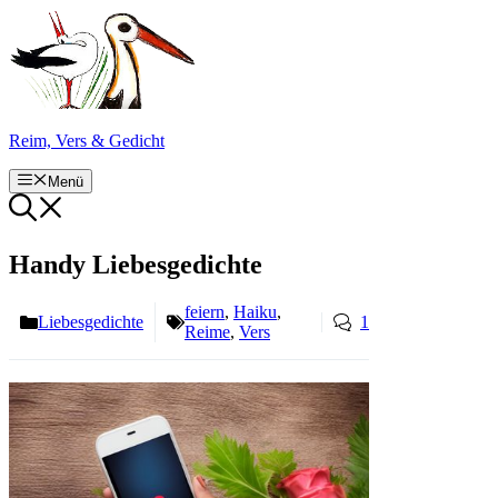
Zum
Inhalt
springen
Reim, Vers & Gedicht
Menü
Handy Liebesgedichte
feiern
,
Haiku
,
Liebesgedichte
1
Reime
,
Vers