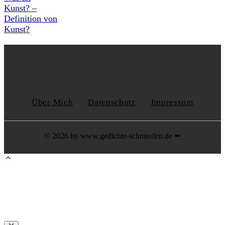
Kunst? –
Definition von
Kunst?
Über Mich
Datenschutz
Impressum
© 2026 by www.gedichte-schmieden.de ✒