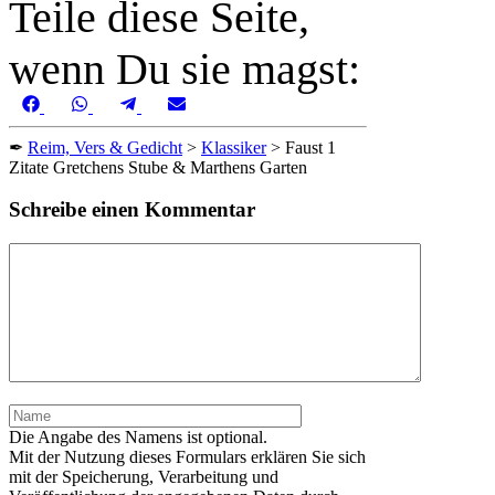
Teile diese Seite,
wenn Du sie magst:
Share
Share
Share
Share
Facebook
WhatsApp
Telegram
Email
on
on
on
on
✒
Reim, Vers & Gedicht
>
Klassiker
>
Faust 1
Zitate Gretchens Stube & Marthens Garten
Schreibe einen Kommentar
Kommentar
Name
Die Angabe des Namens ist optional.
Mit der Nutzung dieses Formulars erklären Sie sich
mit der Speicherung, Verarbeitung und