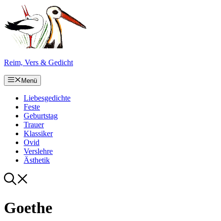
Zum
Inhalt
springen
Reim, Vers & Gedicht
Menü
Liebesgedichte
Feste
Geburtstag
Trauer
Klassiker
Ovid
Verslehre
Ästhetik
Goethe