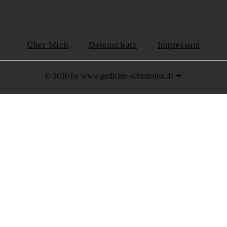
Über Mich
Datenschutz
Impressum
© 2026 by www.gedichte-schmieden.de ✒