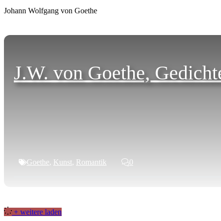
Johann Wolfgang von Goethe
J.W. von Goethe, Gedicht
Goethe
,
Kunst
,
Romantik
0
+ weitere laden