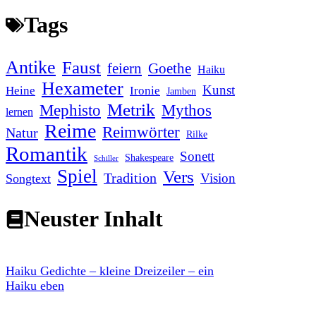
Tags
Antike
Faust
feiern
Goethe
Haiku
Hexameter
Kunst
Heine
Ironie
Jamben
Metrik
Mephisto
Mythos
lernen
Reime
Reimwörter
Natur
Rilke
Romantik
Sonett
Shakespeare
Schiller
Spiel
Vers
Tradition
Vision
Songtext
Neuster Inhalt
Haiku Gedichte – kleine Dreizeiler – ein
Haiku eben